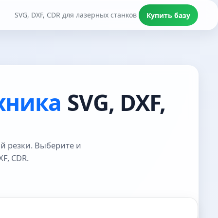
SVG, DXF, CDR для лазерных станков
Купить базу
хника
SVG, DXF,
й резки. Выберите и
F, CDR.