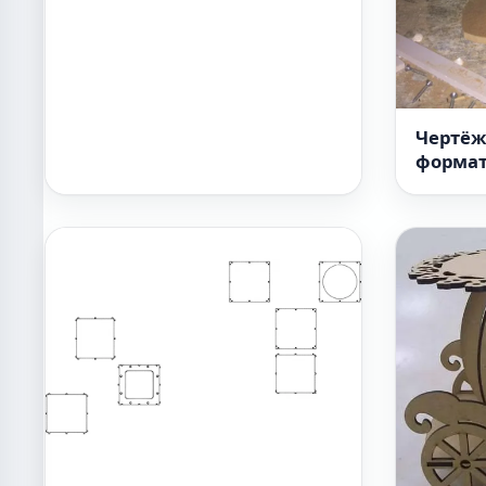
Чертёж
формат 