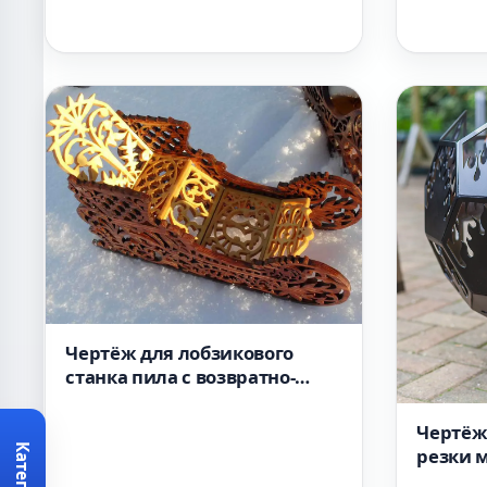
Чертёж для лобзикового
станка пила с возвратно-
поступательным движением
Сани
Чертёж
резки м
ЧПУ