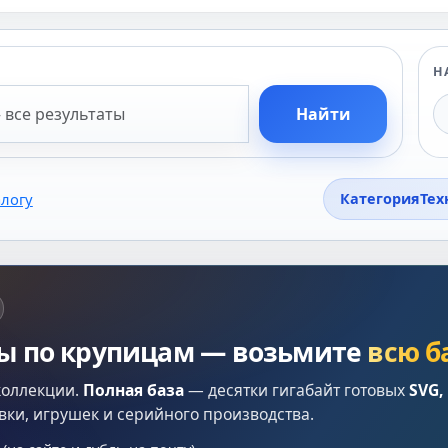
Н
Найти
алогу
Категория
Тех
лы по крупицам — возьмите
всю б
коллекции.
Полная база
— десятки гигабайт готовых
SVG,
вки, игрушек и серийного производства.