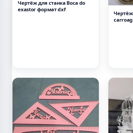
Чертёж для станка Boca do
exastor формат dxf
Чертёж 
carroa