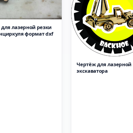
 для лазерной резки
нциркуля формат dxf
Чертёж для лазерной
экскаватора