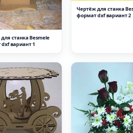
Чертёж для станка Be
формат dxf вариант 2
 для станка Besmele
dxf вариант 1