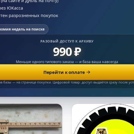
на сайте и дубль на почту)
рез ЮКасса
сотен разрозненных покупок
номия недель на поиске
РАЗОВЫЙ ДОСТУП К АРХИВУ
990 ₽
Меньше одного типового заказа — и база ваша навсегда
Перейти к оплате
ав базы — на странице покупки. Цифровой товар: доступ выдаётся сразу после у