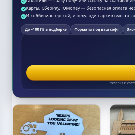
Оплатили — сразу получили ссылку на скачивание (
Карты, СберPay, ЮMoney — безопасная оплата че
И хобби-мастерской, и цеху: один архив вместо 
До ~100 ГБ в подборке
Форматы под ваш софт
Эко
Условия и сост
Список макетов