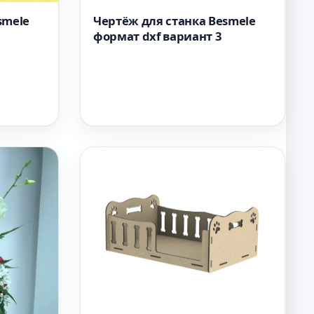
smele
Чертёж для станка Besmele
формат dxf вариант 3