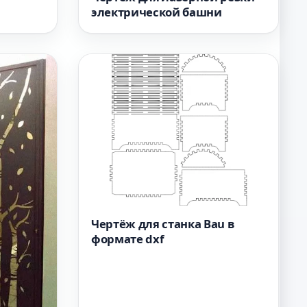
электрической башни
Чертёж для станка Bau в
формате dxf