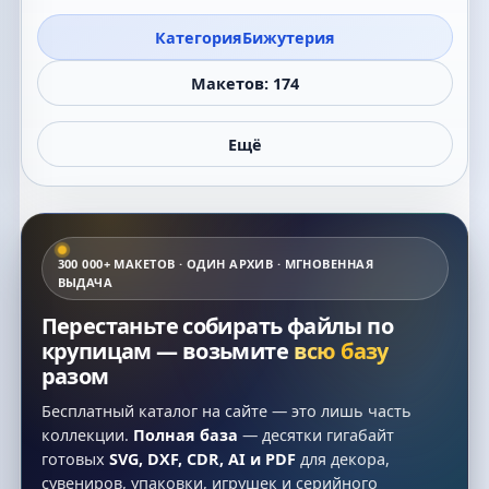
Категория
Бижутерия
Макетов: 174
Ещё
300 000+ МАКЕТОВ · ОДИН АРХИВ · МГНОВЕННАЯ
ВЫДАЧА
Перестаньте собирать файлы по
крупицам — возьмите
всю базу
разом
Бесплатный каталог на сайте — это лишь часть
коллекции.
Полная база
— десятки гигабайт
готовых
SVG, DXF, CDR, AI и PDF
для декора,
сувениров, упаковки, игрушек и серийного