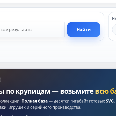
Н
Найти
лы по крупицам — возьмите
всю б
коллекции.
Полная база
— десятки гигабайт готовых
SVG,
вки, игрушек и серийного производства.