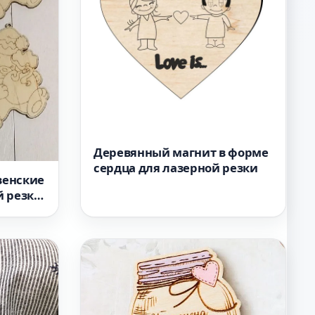
Деревянный магнит в форме
сердца для лазерной резки
венские
й резки
для