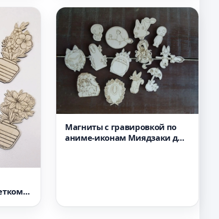
Магниты с гравировкой по
аниме-иконам Миядзаки для
лазерной резки макет для
станка
етком
акет