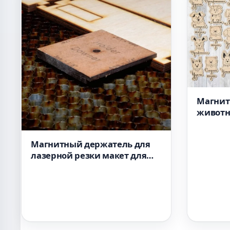
Магнит
животн
лазерн
индиви
Магнитный держатель для
лазерной резки макет для
станка файл SVG