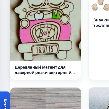
Значки
тролля
лазерн
макет
Деревянный магнит для
лазерной резки векторный
макет