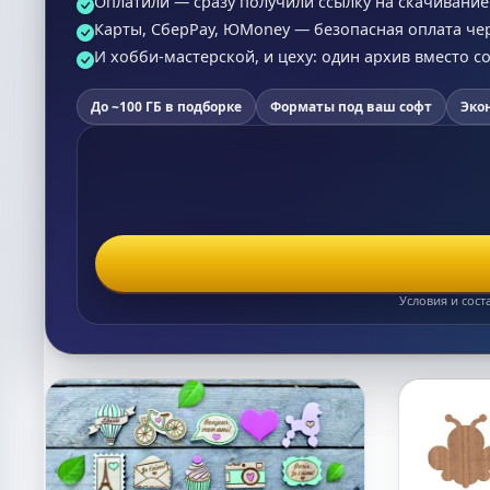
Оплатили — сразу получили ссылку на скачивание (
Карты, СберPay, ЮMoney — безопасная оплата че
И хобби-мастерской, и цеху: один архив вместо 
До ~100 ГБ в подборке
Форматы под ваш софт
Эко
Условия и сост
Список макетов