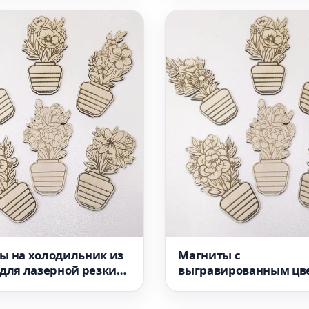
ы на холодильник из
Магниты с
 для лазерной резки
выгравированным цв
ный файл
для лазерной резки м
для станка