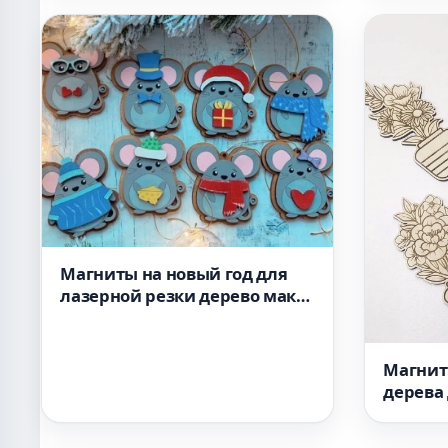
Магниты на новый год для
лазерной резки дерево макет
для станка
Магнит
дерева
вектор