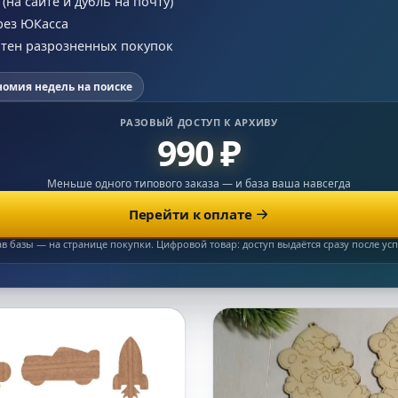
на сайте и дубль на почту)
рез ЮКасса
сотен разрозненных покупок
номия недель на поиске
РАЗОВЫЙ ДОСТУП К АРХИВУ
990 ₽
Меньше одного типового заказа — и база ваша навсегда
Перейти к оплате
ав базы — на странице покупки. Цифровой товар: доступ выдаётся сразу после у