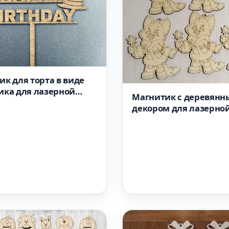
к для торта в виде
ика для лазерной
Магнитик с деревян
декором для лазерно