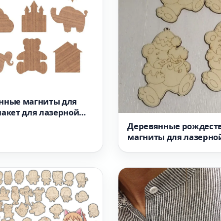
нные магниты для
макет для лазерной
Деревянные рождест
магниты для лазерно
с гравировкой макет 
станка