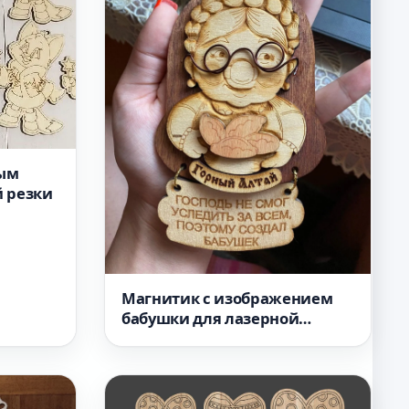
ным
й резки
Магнитик с изображением
бабушки для лазерной
гравировки векторный файл