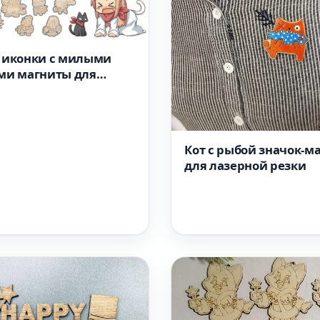
 иконки с милыми
ми магниты для
ой резки векторный
Кот с рыбой значок-м
для лазерной резки