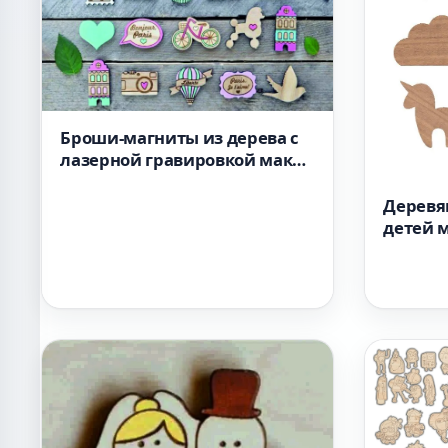
Броши-магниты из дерева с
лазерной гравировкой макет
для станка
Деревя
детей 
резки