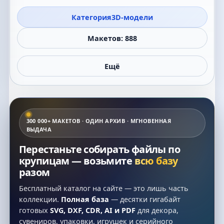
Категория
3D-модели
Макетов: 888
Ещё
300 000+ МАКЕТОВ · ОДИН АРХИВ · МГНОВЕННАЯ
ВЫДАЧА
Перестаньте собирать файлы по
крупицам — возьмите
всю базу
разом
Бесплатный каталог на сайте — это лишь часть
коллекции.
Полная база
— десятки гигабайт
готовых
SVG, DXF, CDR, AI и PDF
для декора,
сувениров, упаковки, игрушек и серийного