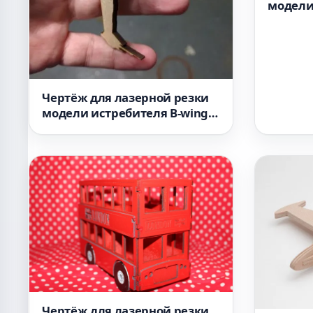
модели
Tomcat 
Чертёж для лазерной резки
модели истребителя B-wing
из Звёздных войн DXF-файл
Чертёж для лазерной резки