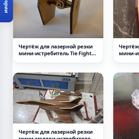
Категории
Чертёж для лазерной резки
Чертёж
мини-истребитель Tie Fighter
мини-и
Star Wars
dxf
Чертёж для лазерной резки
мини-модели истребителя F-