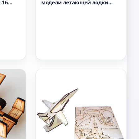
-16
модели летающей лодки
файл SVG
Dornier Do 26 деревянная
модель файл SVG