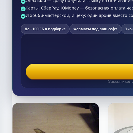
Оплатили — сразу получили ссылку на скачивание (
Карты, СберPay, ЮMoney — безопасная оплата че
И хобби-мастерской, и цеху: один архив вместо 
До ~100 ГБ в подборке
Форматы под ваш софт
Эко
Условия и сост
Список макетов