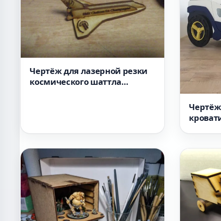
Чертёж для лазерной резки
космического шаттла
формат dxf
Чертёж
кроват
для ста