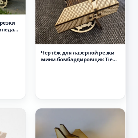
 резки
ипеда
xf
Чертёж для лазерной резки
мини-бомбардировщик Tie
из Звёздных войн