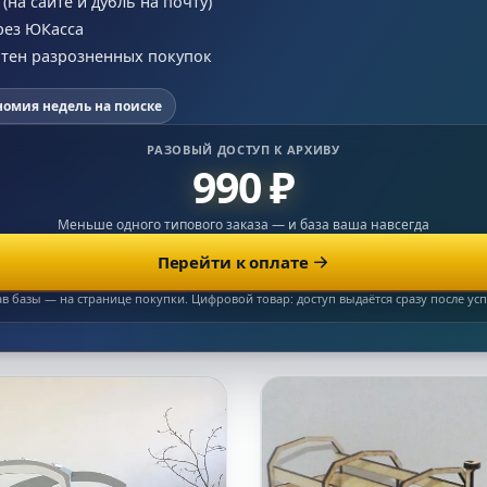
на сайте и дубль на почту)
рез ЮКасса
сотен разрозненных покупок
номия недель на поиске
РАЗОВЫЙ ДОСТУП К АРХИВУ
990 ₽
Меньше одного типового заказа — и база ваша навсегда
Перейти к оплате
ав базы — на странице покупки. Цифровой товар: доступ выдаётся сразу после у