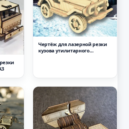
Чертёж для лазерной резки
кузова утилитарного
грузовика 75 мм файл PDF
 резки
АЗ