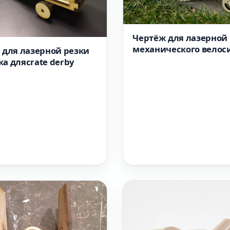
Чертёж для лазерной
механического велос
 для лазерной резки
из дерева в формате d
а дляcrate derby