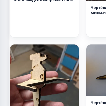
15 формат DXF
Чертёж
мини-п
галстук
Чертёж