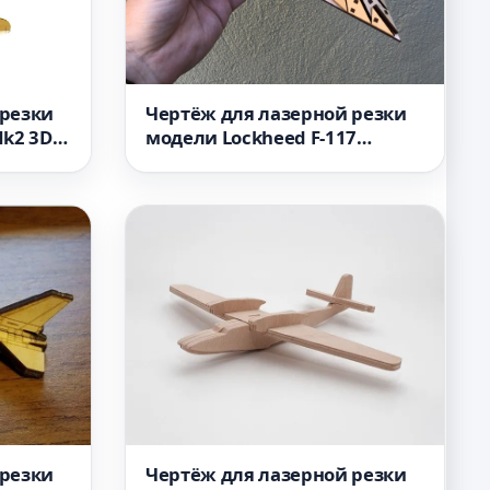
 резки
Чертёж для лазерной резки
k2 3D 6
модели Lockheed F-117
Nighthawk 3D-пазл файл SVG
 резки
Чертёж для лазерной резки