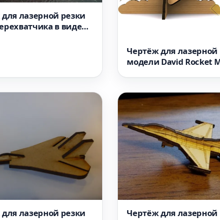
 для лазерной резки
ерехватчика в виде
а формат dxf
Чертёж для лазерной
модели David Rocket M
мм файл DXF
 для лазерной резки
Чертёж для лазерной