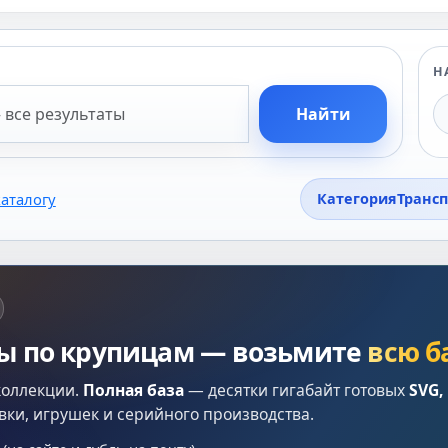
Н
Найти
каталогу
Категория
Трансп
лы по крупицам — возьмите
всю б
коллекции.
Полная база
— десятки гигабайт готовых
SVG,
вки, игрушек и серийного производства.