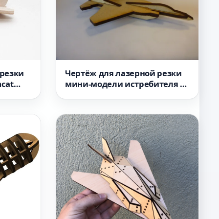
 резки
Чертёж для лазерной резки
cat
мини-модели истребителя F-
15 в формате DXF