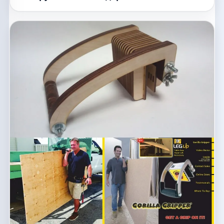
пегборда файл dxf