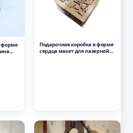
Подарочная коробка в форме
в форме
сердца макет для лазерной
тина
резки
езки