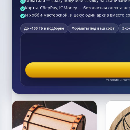
Оплатили — сразу получили ссылку на скачивание (
Карты, СберPay, ЮMoney — безопасная оплата че
И хобби-мастерской, и цеху: один архив вместо 
До ~100 ГБ в подборке
Форматы под ваш софт
Эко
Условия и сост
Список макетов