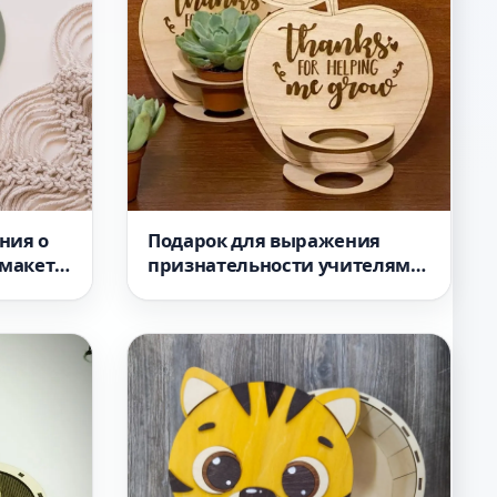
Подарок для выражения
ния о
признательности учителям
макет
макет для лазерной резки