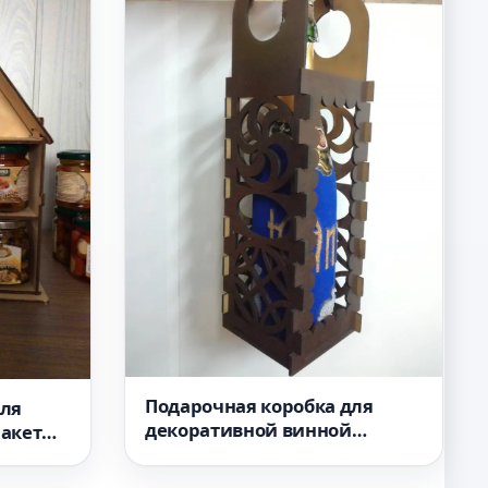
Подарочная коробка для
для
декоративной винной
макет
бутылки макет для лазерной
анера 4
резки