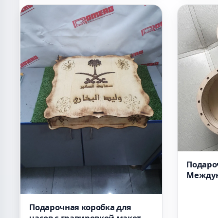
Подаро
Междун
дню 8 
лазерн
Подарочная коробка для
часов с гравировкой макет