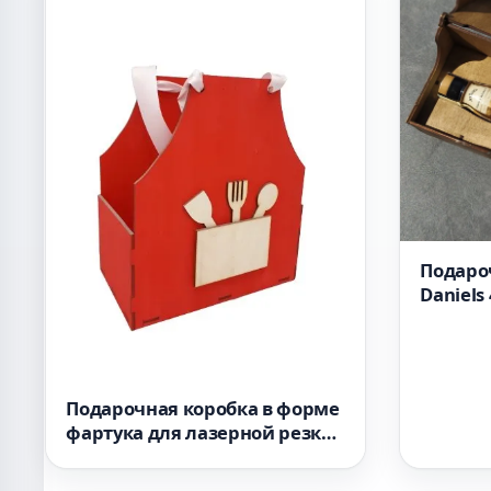
Подароч
Daniels
резки 
Подарочная коробка в форме
фартука для лазерной резки
ко Дню матери