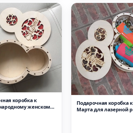
чная коробка к
Подарочная коробка к
ародному женскому
Марта для лазерной 
Марта макет для
ой резки