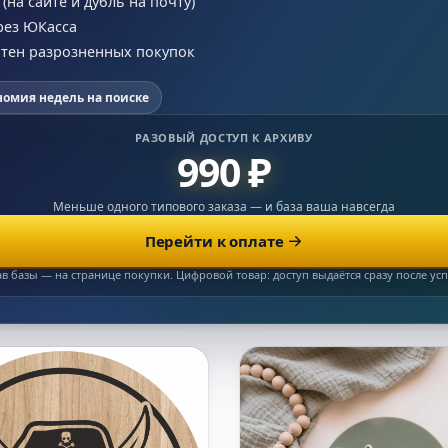
на сайте и дубль на почту)
рез ЮКасса
сотен разрозненных покупок
номия недель на поиске
РАЗОВЫЙ ДОСТУП К АРХИВУ
990 ₽
Меньше одного типового заказа — и база ваша навсегда
Перейти к оплате
ав базы — на странице покупки. Цифровой товар: доступ выдаётся сразу после у