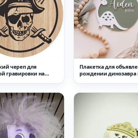
Плакетка для объявле
кий череп для
рождении динозавра 
ой гравировки на
для лазерной резки
очной доске макет для