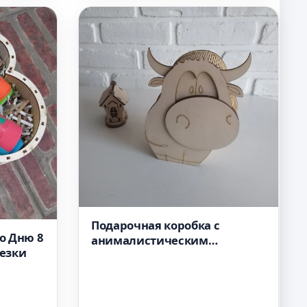
Подарочная коробка с
о Дню 8
анималистическим
резки
рисунком для лазерной
резки векторный макет