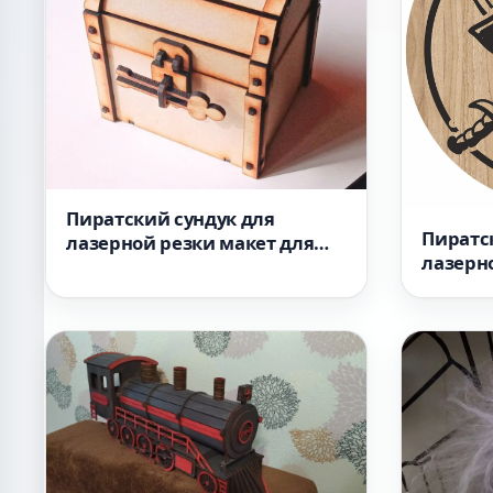
Пиратский сундук для
Пиратс
лазерной резки макет для
лазерн
станка
раздел
станка