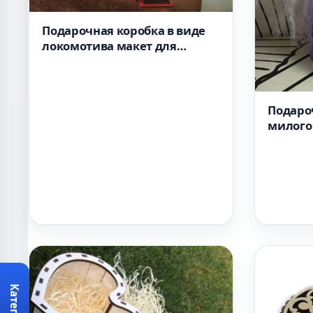
Подарочная коробка в виде
локомотива макет для
лазерной резки
Подаро
милого
лазерн