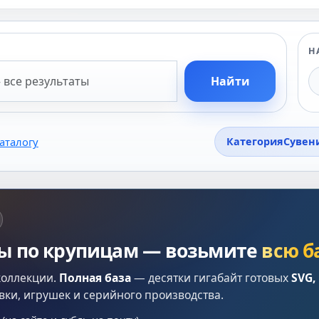
Н
Найти
аталогу
Категория
Сувен
лы по крупицам — возьмите
всю б
коллекции.
Полная база
— десятки гигабайт готовых
SVG,
вки, игрушек и серийного производства.