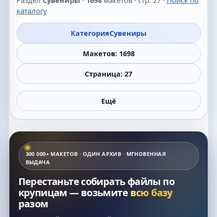
Категория
Сувениры
Макетов: 1698
Страница: 27
Ещё
300 000+ МАКЕТОВ · ОДИН АРХИВ · МГНОВЕННАЯ
ВЫДАЧА
Перестаньте собирать файлы по
крупицам — возьмите
всю базу
разом
Бесплатный каталог на сайте — это лишь часть
коллекции.
Полная база
— десятки гигабайт