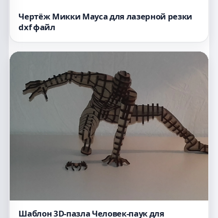
Чертёж Микки Мауса для лазерной резки
dxf файл
Шаблон 3D-пазла Человек-паук для