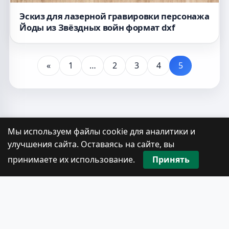
Эскиз для лазерной гравировки персонажа
Йоды из Звёздных войн формат dxf
«
1
…
2
3
4
5
Мы используем файлы cookie для аналитики и
улучшения сайта. Оставаясь на сайте, вы
Полная база
300 000+
макетов для лазера —
от
990 ₽
принимаете их использование.
Принять
SVG, DXF, CDR · ссылка сразу после оплаты
Отказ от ответственности
|
О проекте
|
Карта сайта
(HTML)
|
Карта сайта (XML)