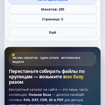
Макетов: 295
Страница: 5
Ещё
300 000+ МАКЕТОВ · ОДИН АРХИВ · МГНОВЕННАЯ
ВЫДАЧА
Перестаньте собирать файлы по
крупицам — возьмите
всю базу
разом
Бесплатный каталог на сайте — это лишь часть
коллекции.
Полная база
— десятки гигабайт
готовых
SVG, DXF, CDR, AI и PDF
для декора,
сувениров, упаковки, игрушек и серийного