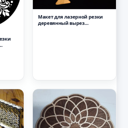
Макет для лазерной резки
деревянный вырез
орнамента с неоконченной
пальмой
езки