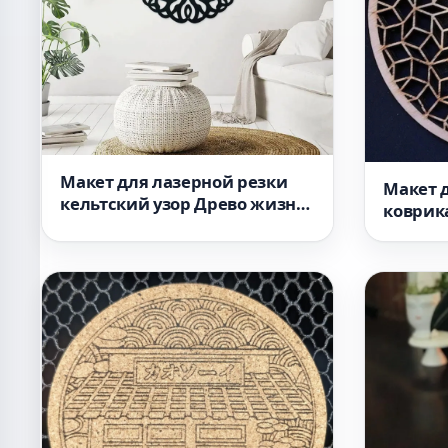
Макет для лазерной резки
Макет 
кельтский узор Древо жизни
коврика
для декора стены