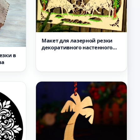
Макет для лазерной резки
декоративного настенного
панно формат dxf
езки в
ва