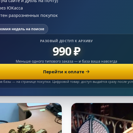
на сайте и дубль на почту)
рез ЮКасса
сотен разрозненных покупок
номия недель на поиске
РАЗОВЫЙ ДОСТУП К АРХИВУ
990 ₽
Меньше одного типового заказа — и база ваша навсегда
Перейти к оплате
ав базы — на странице покупки. Цифровой товар: доступ выдаётся сразу после у