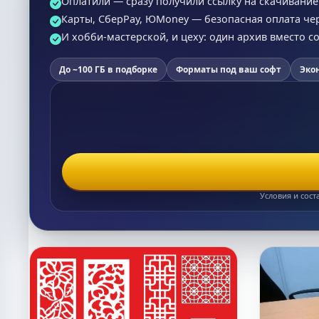
Оплатили — сразу получили ссылку на скачивание (
Карты, СберPay, ЮMoney — безопасная оплата че
И хобби-мастерской, и цеху: один архив вместо 
До ~100 ГБ в подборке
Форматы под ваш софт
Эко
Условия и сост
Список макетов