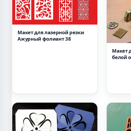
Макет для лазерной резки
Ажурный фолиант 38
Макет 
белой о
формат