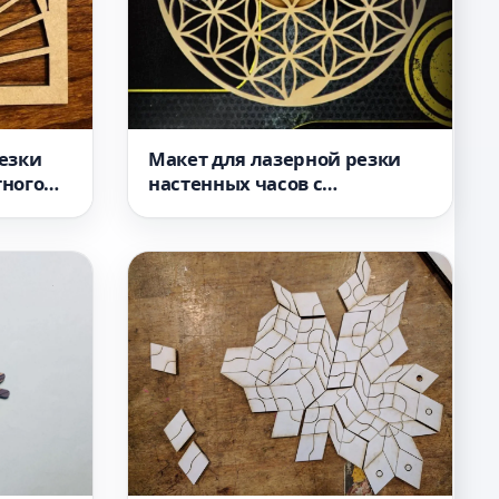
езки
Макет для лазерной резки
тного
настенных часов с
нт 2
сакральной геометрией часы
цветок жизни