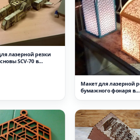
для лазерной резки
сновы SCV-70 в
е SVG
Макет для лазерной р
бумажного фонаря в
арабеске формат dxf