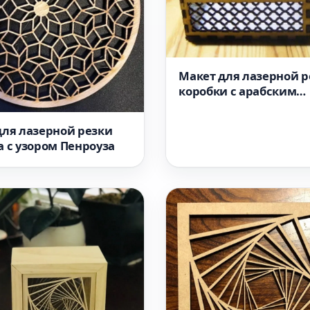
Макет для лазерной р
коробки с арабским
орнаментом для стан
для лазерной резки
 с узором Пенроуза