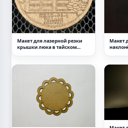
Макет для лазерной резки
Макет 
крышки люка в тайском
наклон
стиле SVG
узора ф
Макет 