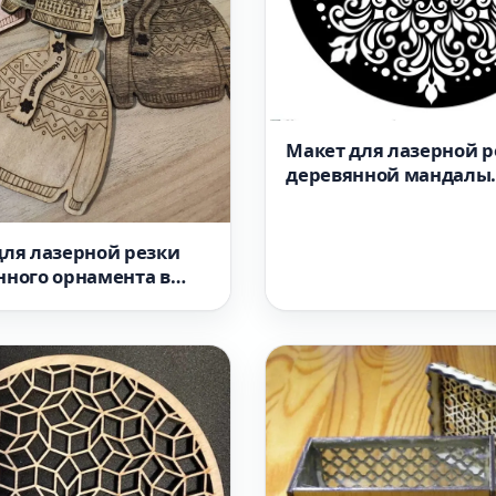
Макет для лазерной р
деревянной мандалы
формат SVG
для лазерной резки
нного орнамента в
витера