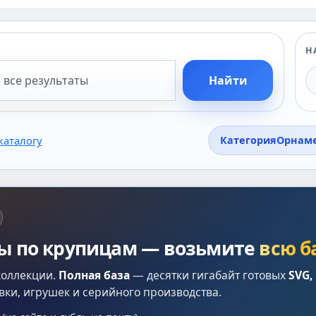
Н
Найти
каталогу
Категория
Орнам
лы по крупицам — возьмите
всю б
коллекции.
Полная база
— десятки гигабайт готовых
SVG,
вки, игрушек и серийного производства.