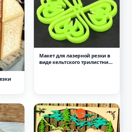
Макет для лазерной резки в
виде кельтского трилистника
SVG-файл
езки