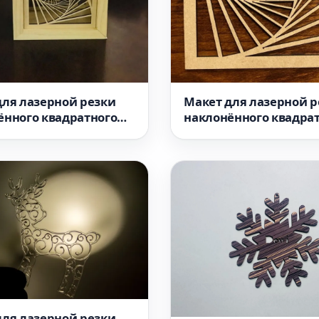
для лазерной резки
Макет для лазерной р
ённого квадратного
наклонённого квадра
айл SVG вариант 1
узора файл SVG вариа
для лазерной резки