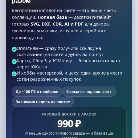
разом
Бесплатный каталог на сайте — это лишь часть
коллекции.
Полная база
— десятки гигабайт
готовых
SVG, DXF, CDR, AI и PDF
для декора,
сувениров, упаковки, игрушек и серийного
производства.
Оплатили — сразу получили ссылку на
скачивание (на сайте и дубль на почту)
Карты, СберPay, ЮMoney — безопасная оплата
через ЮКасса
И хобби-мастерской, и цеху: один архив вместо
сотен разрозненных покупок
До ~100 ГБ в подборке
Форматы под ваш софт
Экономия недель на поиске
РАЗОВЫЙ ДОСТУП К АРХИВУ
990 ₽
Меньше одного типового заказа — и база ваша