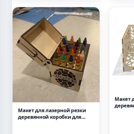
Макет 
деревя
Макет для лазерной резки
цветов 
деревянной коробки для
цветных карандашей SVG-
файл