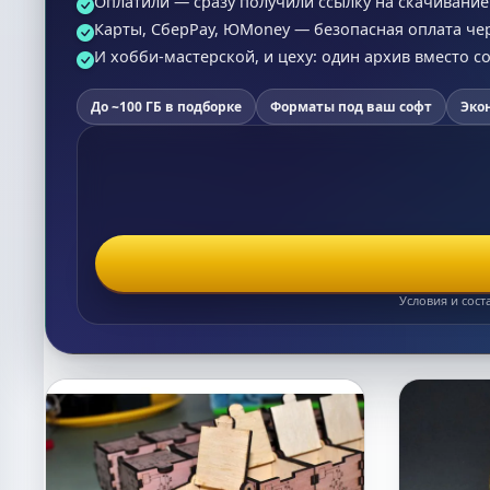
Оплатили — сразу получили ссылку на скачивание (
Карты, СберPay, ЮMoney — безопасная оплата че
И хобби-мастерской, и цеху: один архив вместо 
До ~100 ГБ в подборке
Форматы под ваш софт
Эко
Условия и сост
Список макетов