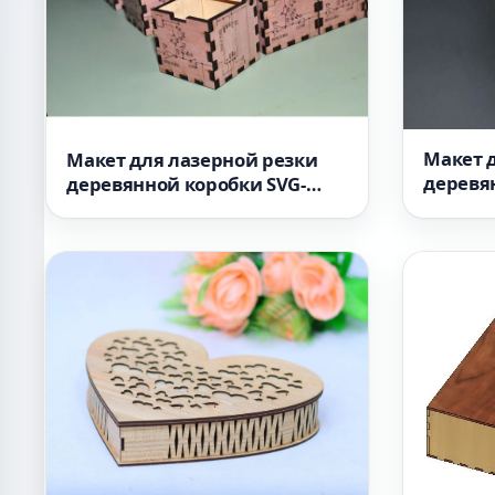
Макет 
Макет для лазерной резки
деревя
деревянной коробки SVG-
ириса 
файл