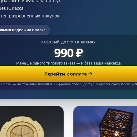
на сайте и дубль на почту)
рез ЮКасса
сотен разрозненных покупок
номия недель на поиске
РАЗОВЫЙ ДОСТУП К АРХИВУ
990 ₽
Меньше одного типового заказа — и база ваша навсегда
Перейти к оплате
ав базы — на странице покупки. Цифровой товар: доступ выдаётся сразу после у