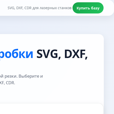
SVG, DXF, CDR для лазерных станков
Купить базу
робки
SVG, DXF,
й резки. Выберите и
F, CDR.