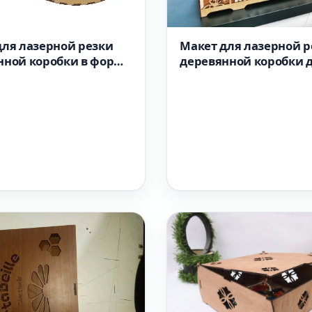
Макет для лазерной р
для лазерной резки
деревянной коробки 
нной коробки в форме
вина с двумя бутылка
 формат dxf
двумя бокалами