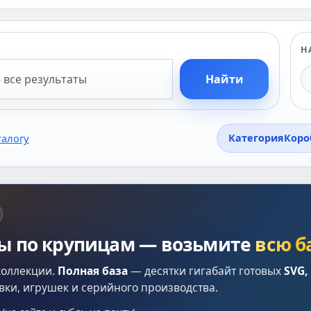
Н
Найти
талогу
Категория
Коро
лы по крупицам — возьмите
всю б
коллекции.
Полная база
— десятки гигабайт готовых
SVG,
вки, игрушек и серийного производства.