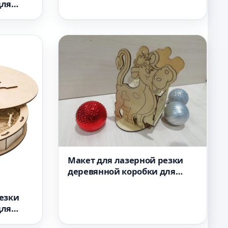
салфеток формат dxf
для
Макет для лазерной резки
деревянной коробки для
хранения чайных пакетиков
органайзер для чайных
езки
пакетиков 3 мм
для