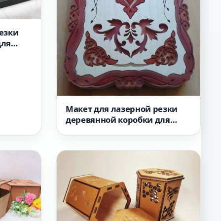
езки
для
ми и
Макет для лазерной резки
деревянной коробки для
игры в нарды формат dxf