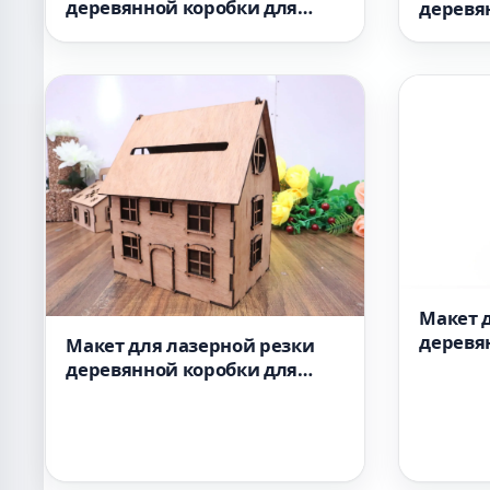
деревянной коробки для
деревя
ножей
салфет
Макет 
деревя
Макет для лазерной резки
сигаре
деревянной коробки для
свадебных карточек с
прорезью 3 мм