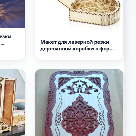
езки
Макет для лазерной резки
в
деревянной коробки в форме
сердца