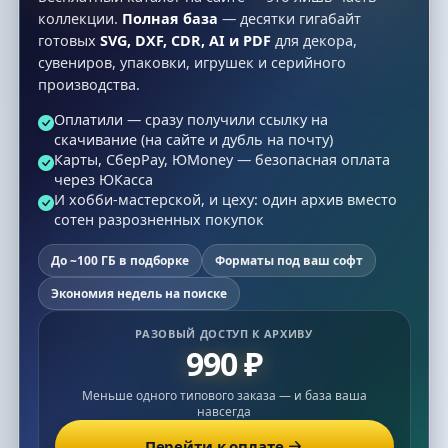
коллекции.
Полная база
— десятки гигабайт
готовых
SVG, DXF, CDR, AI и PDF
для декора,
сувениров, упаковки, игрушек и серийного
производства.
Оплатили — сразу получили ссылку на
скачивание (на сайте и дубль на почту)
Карты, СберPay, ЮMoney — безопасная оплата
через ЮКасса
И хобби-мастерской, и цеху: один архив вместо
сотен разрозненных покупок
До ~100 ГБ в подборке
Форматы под ваш софт
Экономия недель на поиске
РАЗОВЫЙ ДОСТУП К АРХИВУ
990 ₽
Меньше одного типового заказа — и база ваша
навсегда
Перейти к оплате